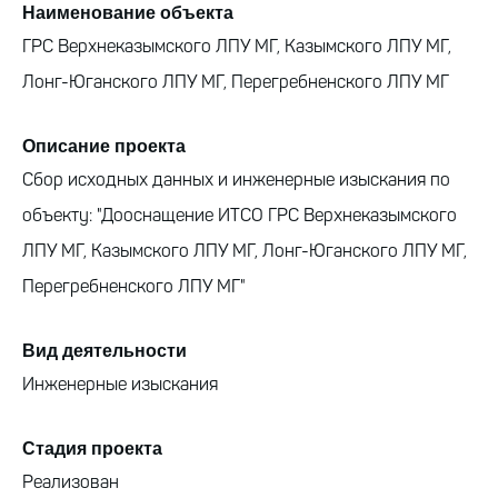
Наименование объекта
Т:
+7 (495) 215-16-79
ГРС Верхнеказымского ЛПУ МГ, Казымского ЛПУ МГ,
E-mail:
info@project-group.ru
Лонг-Юганского ЛПУ МГ, Перегребненского ЛПУ МГ
Москва
Описание проекта
ул. Академика Пилюгина, д. 22, БЦ "Алгоритм", 2 этаж
Сбор исходных данных и инженерные изыскания по
объекту: "Дооснащение ИТСО ГРС Верхнеказымского
Все контакты
ЛПУ МГ, Казымского ЛПУ МГ, Лонг-Юганского ЛПУ МГ,
Перегребненского ЛПУ МГ"
Вид деятельности
Инженерные изыскания
© 2018 - 2026, «УК ПРОЕКТ ГРУПП»
Стадия проекта
Политика обработки персональных данных
Реализован
Сделано Art Performance