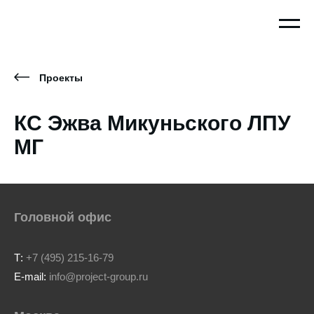
Проекты
КС Эжва Микуньского ЛПУ
МГ
Головной офис
Т:
+7 (495) 215-16-79
E-mail:
info@project-group.ru