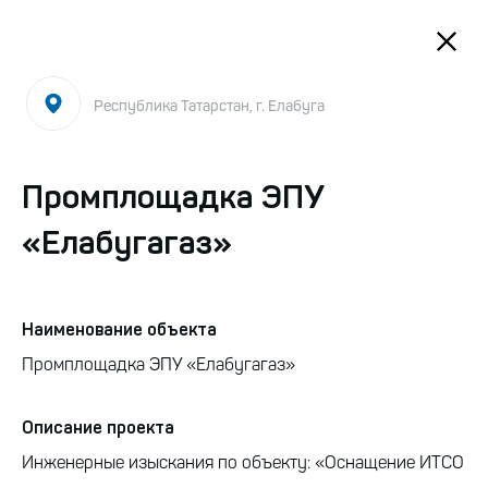
Закрыть
Республика Татарстан, г. Елабуга
Проекты
Промплощадка ЭПУ
Промплощадка ЭПУ
«Елабугагаз»
«Елабугагаз»
Наименование объекта
Головной офис
Промплощадка ЭПУ «Елабугагаз»
Т:
+7 (495) 215-16-79
Описание проекта
E-mail:
info@project-group.ru
Инженерные изыскания по объекту: «Оснащение ИТСО